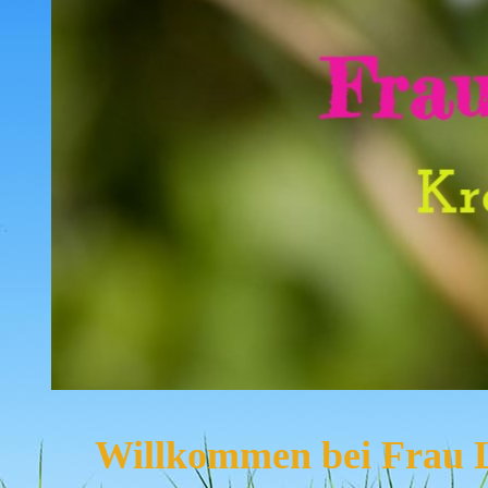
Willkommen bei Frau