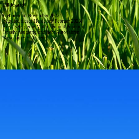
Hildegard
Geboren im November 2022
Mitglied dieser Herde seit Februar 2023.
Frisst sehr gerne Möhrchen und Popcorn..
Ist sehr neugierig und liebt Auto fahren.
Kosename: Es Kleen