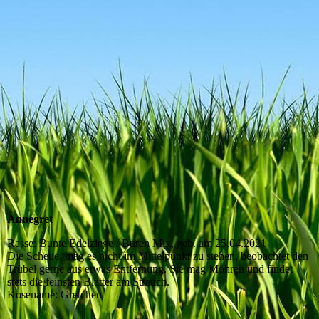
Angela
Annegret
Rasse: Bunte Edelziege / Buren Mix, geb. am 25.04.2021
Die Scheue, mag es nicht im Mittelpunkt zu stehen, beobachtet den
Trubel gerne aus etwas Entfernung. Sie mag Möhren und findet
stets die feinsten Blätter am Strauch.
Kosename: Gretchen