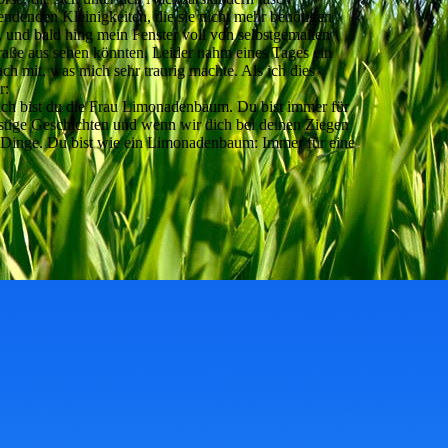
ndenden Kleinigkeiten, die sie nicht mehr benötigen
 und bald hing mein Fenster voll von selbstgemalten
traße aus sehen könnten. Leider nahm eines Tages ein
ch mit, was mich sehr traurig machte. Als ich dies
r:
mich bist du die Frau Limonadenbaum. Du bist immer für
ustige Geschichten und wenn wir dich bei deinen Ziegen
e Dinge. Du bist wie ein Limonadenbaum: Immer für eine