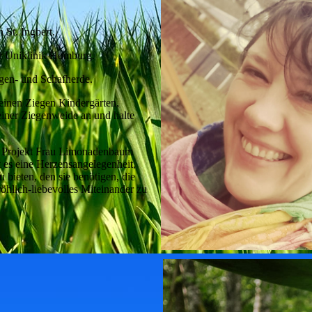
 St. Ingbert.
er Uniklinik Homburg.
egen- und Schafherde.
inen Ziegen Kindergärten,
einer Ziegenweide an und halte
as Projekt Frau Limonadenbaum
t es eine Herzensangelegenheit,
bieten, den sie benötigen, die
öhlich-liebevolles Miteinander zu