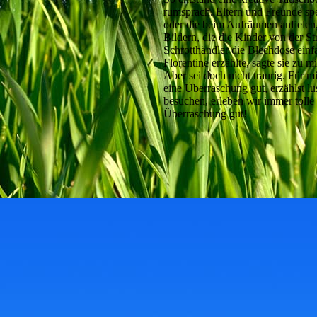
rumsprach. Eltern und Freunde spe
oder die beim Aufräumen anfielen,
Bildern, die die Kinder von der S
Schrotthändler die Blechdose einfa
Florentine erzählte, sagte sie zu mi
Aber sei doch nicht traurig. Für 
eine Überraschung gut, erzählst l
besuchen, erleben wir immer toll
Überraschung gut!