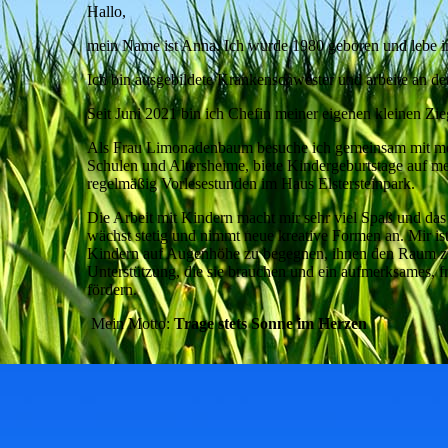
Hallo,
mein Name ist Anna. Ich wurde 1980 geboren und lebe in
Ich bin ausgebildete Krankenschwester und arbeite an d
Seit Juni 2021 bin ich Chefin meiner eigenen kleinen Zi
Als Frau Limonadenbaum besuche ich gemeinsam mit me
Schulen und Altersheime, biete Kindergeburtstage auf m
regelmäßig Vorlesestunden im Haus Elstersteinpark.
Die Arbeit mit Kindern macht mir sehr viel Spaß und d
wächst stetig und nimmt neue kreative Formen an. Mir is
Kindern auf Augenhöhe zu begegnen, ihnen den Raum zu 
Unterstützung, die sie brauchen und ein aufmerksames, fr
fördern.
Mein Motto:
Trage stets Sonne im Herzen