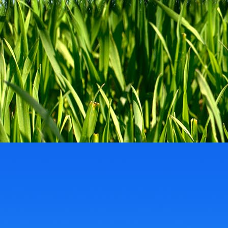
a78b2198-2562-4821-b6b9-4d72aef1f75c