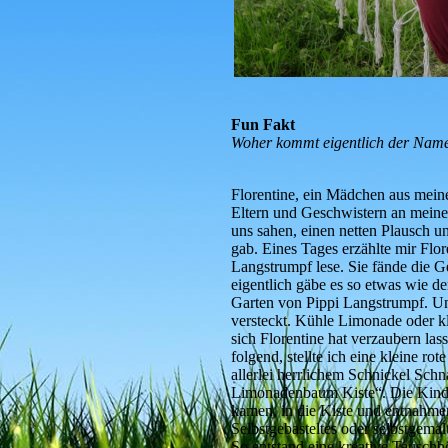
Fun Fakt
Woher kommt eigentlich der Na
Florentine, ein Mädchen aus meine
Eltern und Geschwistern an meine
uns sahen, einen netten Plausch u
gab. Eines Tages erzählte mir Flor
Langstrumpf lese. Sie fände die 
eigentlich gäbe es so etwas wie 
Garten von Pippi Langstrumpf. U
versteckt. Kühle Limonade oder kl
sich Florentine hat verzaubern la
folgend, stellte ich eine kleine ro
allerlei herrlichem Schnickel Sch
Limonadenbaum Kiste“. Die Kinde
kamen, in die Kiste und entnahmen
Selbstgebasteltes oder selbstgemalt
So entstand eine kreative Tauschb