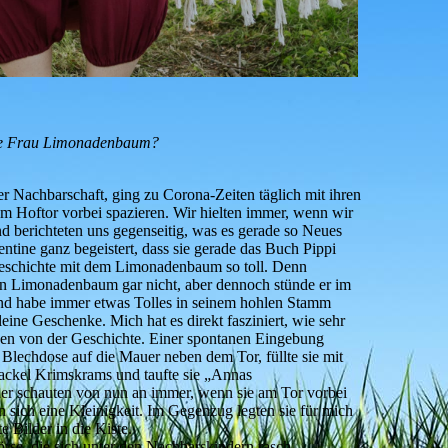
me Frau Limonadenbaum?
r Nachbarschaft, ging zu Corona-Zeiten täglich mit ihren
m Hoftor vorbei spazieren. Wir hielten immer, wenn wir
nd berichteten uns gegenseitig, was es gerade so Neues
entine ganz begeistert, dass sie gerade das Buch Pippi
Geschichte mit dem Limonadenbaum so toll. Denn
den Limonadenbaum gar nicht, aber dennoch stünde er im
nd habe immer etwas Tolles in seinem hohlen Stamm
eine Geschenke. Mich hat es direkt fasziniert, wie sehr
ssen von der Geschichte. Einer spontanen Eingebung
te Blechdose auf die Mauer neben dem Tor, füllte sie mit
nackel Krimskrams und taufte sie „Annas
r schauten von nun an immer, wenn sie am Tor vorbei
 sich eine Kleinigkeit. Im Gegenzug legten sie für mich
e Bilder in die Kiste.
örse, die sich unter den Nachbarskindern rasch